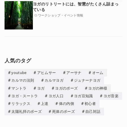
ヨガのリトリートには、智慧がたくさん詰まっ
ている
ワークショップ・イベント情報
人気のタグ
youtube
アヒムサー
アーサナ
オーム
カルマの法則
カルマヨガ
ジュナーナヨガ
マントラ
ヨガ
ヨガのポーズ
ヨガの神様
ヨガ・スートラ
ヨガ人口
ヨガ豆知識
ヨガ音楽
リラックス
上達
体の内側
初心者
太陽礼拝のポーズ
死体のポーズ
自己対話