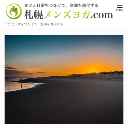
コ
ン
テ
ヨガと日常をつなげて、意識を進化する
ン
ツ
へ
移
動