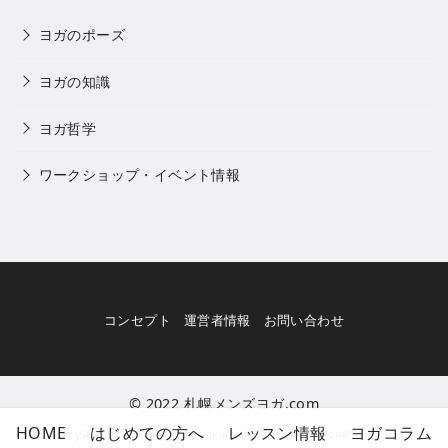
ヨガのポーズ
ヨガの知識
ヨガ哲学
ワークショップ・イベント情報
コンセプト
運営者情報
お問い合わせ
© 2022
札幌メンズヨガ.com
HOME
はじめての方へ
レッスン情報
ヨガコラム
yStandard Theme
by
yosiakatsuki
Powered by
WordPress